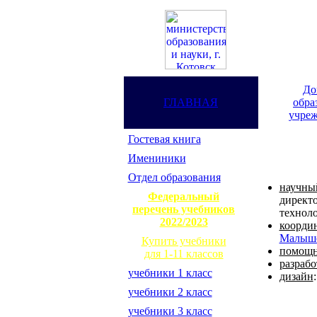
До
ГЛАВНАЯ
обра
учреж
Гостевая книга
Имениники
Отдел образования
научны
Федеральный
директ
перечень учебников
техноло
2022/2023
коорди
Малыше
Купить учебники
помощ
для 1-11 классов
разрабо
учебники 1 класс
дизайн
учебники 2 класс
учебники 3 класс