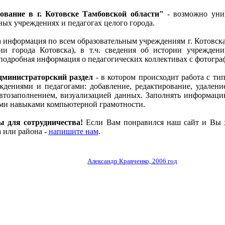
ование в г. Котовске Тамбовской области"
- возможно уни
ных учреждениях и педагогах целого города.
 информация по всем образовательным учреждениям г. Котовска
ии города Котовска), в т.ч. сведения об истории учреждени
подробная информация о педагогических коллективах с фотогра
дминистраторский раздел
- в котором происходит работа с ти
ждениями и педагогами: добавление, редактирование, удалени
автозаполнением, визуализацией данных. Заполнять информац
ми навыками компьютерной грамотности.
 для сотрудничества!
Если Вам понравился наш сайт и Вы х
а или района -
напишите нам
.
создание сайта, поддержка:
Александр Кравченко, 2006 год