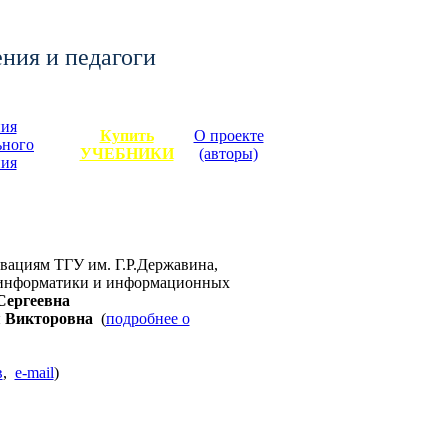
ения и педагоги
ия
Купить
О проекте
ьного
УЧЕБНИКИ
(авторы)
ния
овациям ТГУ им. Г.Р.Державина,
 информатики и информационных
Сергеевна
 Викторовна
(
подробнее о
в
,
e-mail
)