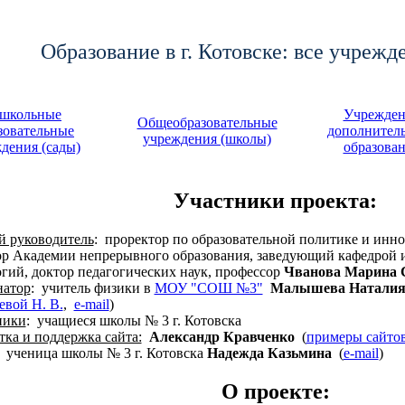
Образование в г. Котовске: все учрежд
школьные
Учрежден
Общеобразовательные
зовательные
дополнител
учреждения (школы)
дения (сады)
образова
Участники проекта:
й руководитель
: проректор по образовательной политике и инн
ор Академии непрерывного образования, заведующий кафедрой
гий, доктор педагогических наук, профессор
Чванова Марина 
натор
: учитель физики в
МОУ "СОШ №3"
Малышева Наталия
вой Н. В.
,
e-mail
)
ники
: учащиеся школы № 3 г. Котовска
тка и поддержка сайта:
Александр Кравченко
(
примеры сайто
: ученица школы № 3 г. Котовска
Надежда Казьмина
(
e-mail
)
О проекте: