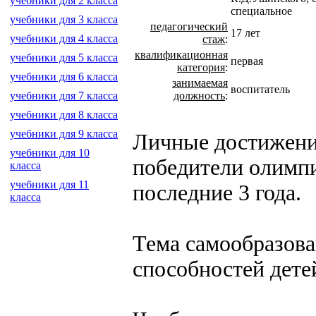
учебники для 2 класса
специальное
учебники для 3 класса
педагогический
17 лет
учебники для 4 класса
стаж
:
квалификационная
учебники для 5 класса
первая
категория
:
учебники для 6 класса
занимаемая
воспитатель
должность
:
учебники для 7 класса
учебники для 8 класса
учебники для 9 класса
Личные достижения
учебники для 10
победители олимпи
класса
учебники для 11
последние 3 года.
класса
Тема самообразова
способностей дете