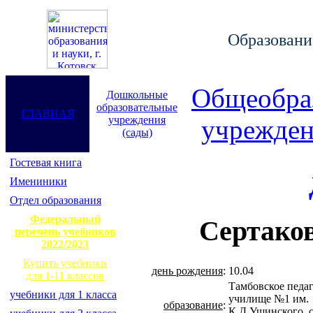
Образование
Общеобра
Дошкольные
образовательные
ГЛАВНАЯ
учреждения
учрежден
(сады)
Гостевая книга
Имениники
Отдел образования
Федеральный
Сертако
перечень учебников
2022/2023
Купить учебники
день рождения
:
10.04
для 1-11 классов
Тамбовское педа
учебники для 1 класса
училище №1 им.
образование
:
К.Д.Ушинского, с