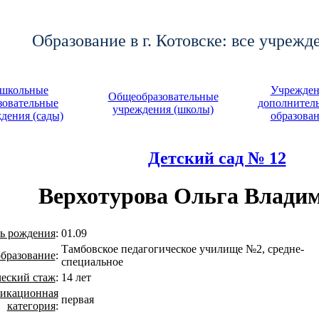
Образование в г. Котовске: все учрежд
школьные
Учрежден
Общеобразовательные
зовательные
дополнител
учреждения (школы)
дения (сады)
образова
Детский сад № 12
Верхотурова Ольга Влади
ь рождения
:
01.09
Тамбовское педагогическое училище №2, средне-
образование
:
специальное
ческий стаж
:
14 лет
икационная
первая
категория
: