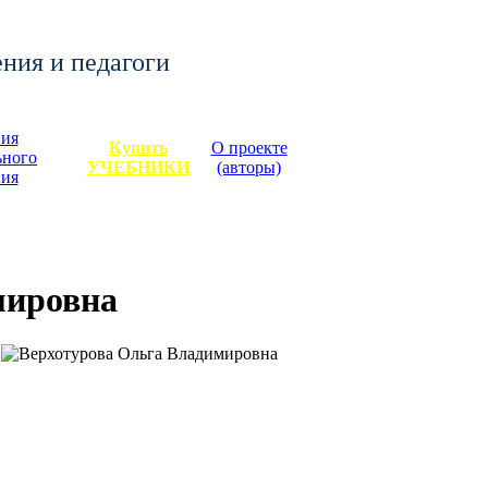
ения и педагоги
ия
Купить
О проекте
ьного
УЧЕБНИКИ
(авторы)
ния
мировна