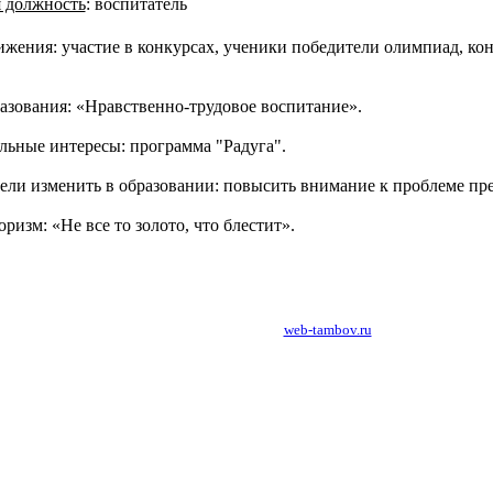
 должность
:
воспитатель
жения: участие в конкурсах, ученики победители олимпиад, кон
азования: «Нравственно-трудовое воспитание».
ьные интересы: программа "Радуга".
ели изменить в образовании: повысить внимание к проблеме пре
изм: «Не все то золото, что блестит».
создание, разработка сайтов в Тамбове:
web-tambov.ru