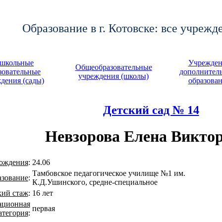
Образование в г. Котовске: все учрежд
школьные
Учрежден
Общеобразовательные
зовательные
дополнител
учреждения (школы)
дения (сады)
образова
Детский сад № 14
Невзорова Елена Викто
рождения
:
24.06
Тамбовское педагогическое училище №1 им.
азование
:
К.Д.Ушинского, средне-специальное
кий стаж
:
16 лет
ационная
первая
атегория
: