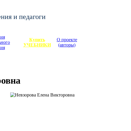
ения и педагоги
ия
Купить
О проекте
ьного
УЧЕБНИКИ
(авторы)
ния
ровна