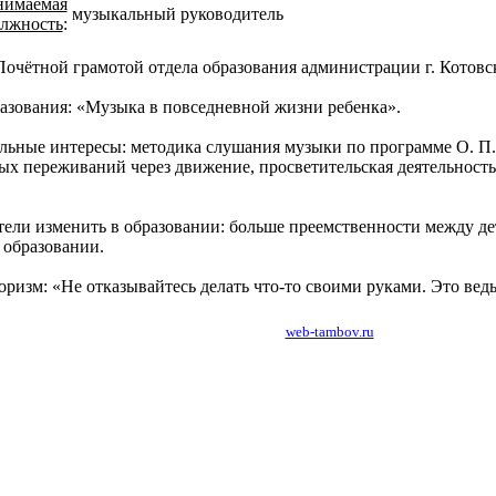
нимаемая
музыкальный руководитель
лжность
:
очётной грамотой отдела образования администрации г. Котовс
азования: «Музыка в повседневной жизни ребенка».
ьные интересы: методика слушания музыки по программе О. П.
х переживаний через движение, просветительская деятельность
тели изменить в образовании: больше преемственности между де
образовании.
изм: «Не отказывайтесь делать что-то своими руками. Это ведь
создание, разработка сайтов в Тамбове:
web-tambov.ru