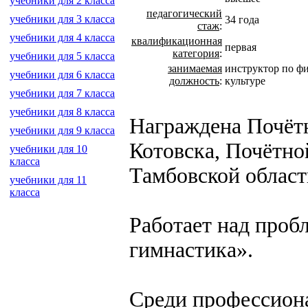
учебники для 2 класса
педагогический
учебники для 3 класса
34 года
стаж
:
учебники для 4 класса
квалификационная
первая
категория
:
учебники для 5 класса
занимаемая
инструктор по ф
учебники для 6 класса
должность
:
культуре
учебники для 7 класса
учебники для 8 класса
Награждена Почётн
учебники для 9 класса
Котовска, Почётно
учебники для 10
класса
Тамбовской област
учебники для 11
класса
Работает над проб
гимнастика».
Среди профессиона