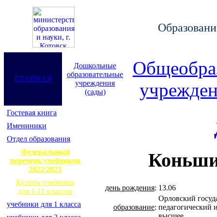
Образование
Общеобра
Дошкольные
образовательные
ГЛАВНАЯ
учреждения
учрежден
(сады)
Гостевая книга
Имениники
Отдел образования
Федеральный
Коньши
перечень учебников
2022/2023
Купить учебники
день рождения
:
13.06
для 1-11 классов
Орловский госуд
учебники для 1 класса
образование
:
педагогический и
высшее