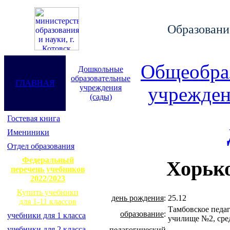
Образование
Общеобра
Дошкольные
образовательные
ГЛАВНАЯ
учреждения
учрежден
(сады)
Гостевая книга
Имениники
Отдел образования
Федеральный
Хорьк
перечень учебников
2022/2023
Купить учебники
день рождения
:
25.12
для 1-11 классов
Тамбовское педа
образование
:
учебники для 1 класса
училище №2, сре
учебники для 2 класса
педагогический