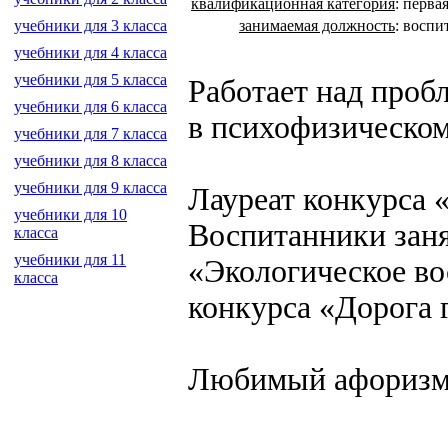
квалификационная категория
:
перва
занимаемая должность
:
воспи
учебники для 3 класса
учебники для 4 класса
учебники для 5 класса
Работает над проб
учебники для 6 класса
в психофизическом
учебники для 7 класса
учебники для 8 класса
учебники для 9 класса
Лауреат конкурса «
учебники для 10
Воспитанники заня
класса
учебники для 11
«Экологическое во
класса
конкурса «Дорога 
Любимый афоризм:
создание, разработка сайт