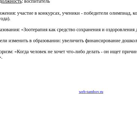
 должность
:
воспитатель
жения: участие в конкурсах, ученики - победители олимпиад, ко
ода).
азования: «Зоотерапия как средство сохранения и оздоровления 
ели изменить в образовании: увеличить финансирование дошкол
изм: «Когда человек не хочет что-либо делать - он ищет причину
.
создание, разработка сайтов в Тамбове:
web-tambov.ru