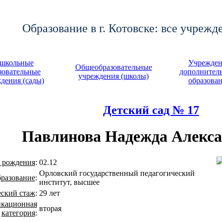
Образование в г. Котовске: все учрежд
школьные
Учрежден
Общеобразовательные
зовательные
дополнител
учреждения (школы)
дения (сады)
образова
Детский сад № 17
Павлинова Надежда Алекса
 рождения
:
02.12
Орловский государственный педагогический
бразование
:
институт, высшее
еский стаж
:
29 лет
икационная
вторая
категория
: