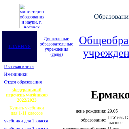
Образование
Общеобра
Дошкольные
образовательные
ГЛАВНАЯ
учреждения
учрежден
(сады)
Гостевая книга
Имениники
Отдел образования
Федеральный
Ермако
перечень учебников
2022/2023
Купить учебники
день рождения
:
29.05
для 1-11 классов
ТГУ им. Г.
образование
:
учебники для 1 класса
высшее
учебники для 2 класса
педагогический стаж
:
11 лет