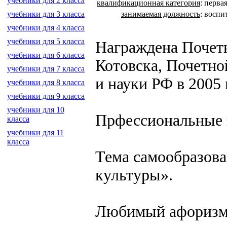
учебники для 2 класса
квалификационная категория
:
перва
занимаемая должность
:
воспи
учебники для 3 класса
учебники для 4 класса
учебники для 5 класса
Награждена Почетн
учебники для 6 класса
Котовска, Почетно
учебники для 7 класса
и науки РФ в 2005 
учебники для 8 класса
учебники для 9 класса
учебники для 10
Прфессиональные и
класса
учебники для 11
класса
Тема самообразов
культуры».
Любимый афоризм: 