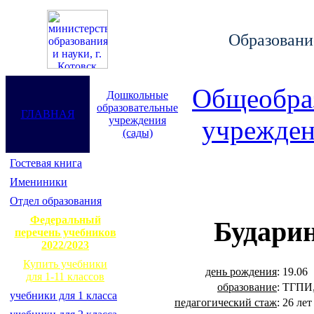
Образование
Общеобра
Дошкольные
образовательные
ГЛАВНАЯ
учреждения
учрежден
(сады)
Гостевая книга
Имениники
Отдел образования
Федеральный
Будари
перечень учебников
2022/2023
Купить учебники
день рождения
:
19.06
для 1-11 классов
образование
:
ТГПИ,
учебники для 1 класса
педагогический стаж
:
26 лет