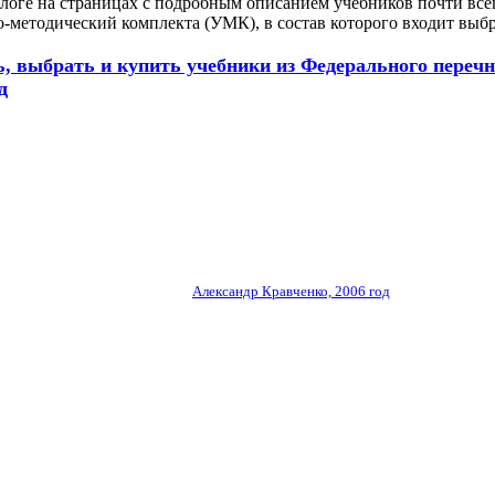
логе на страницах с подробным описанием учебников почти всег
о-методический комплекта (УМК), в состав которого входит выб
, выбрать и купить учебники из Федерального перечн
д
создание сайта, поддержка:
Александр Кравченко, 2006 год