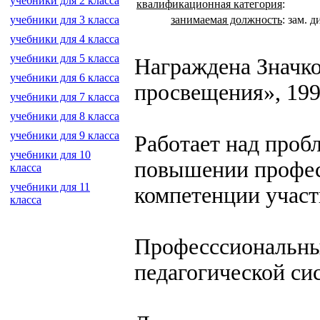
учебники для 2 класса
квалификационная категория
:
занимаемая должность
:
зам. д
учебники для 3 класса
учебники для 4 класса
учебники для 5 класса
Награждена Значк
учебники для 6 класса
просвещения», 199
учебники для 7 класса
учебники для 8 класса
учебники для 9 класса
Работает над проб
учебники для 10
повышении профес
класса
учебники для 11
компетенции участ
класса
Професссиональны
педагогической си