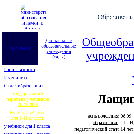
Образование
Общеобра
Дошкольные
образовательные
ГЛАВНАЯ
учреждения
учрежден
(сады)
Гостевая книга
Имениники
Отдел образования
Федеральный
Лащин
перечень учебников
2022/2023
Купить учебники
день рождения
:
08.09
для 1-11 классов
образование
:
ТГПИ,
учебники для 1 класса
педагогический стаж
:
14 лет