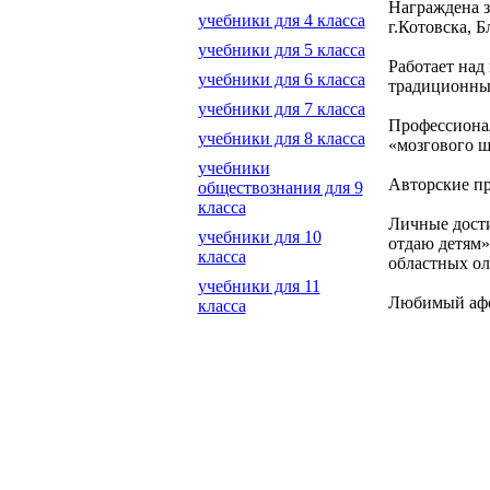
Награждена з
учебники для 4 класса
г.Котовска, 
учебники для 5 класса
Работает над
учебники для 6 класса
традиционных
учебники для 7 класса
Профессионал
учебники для 8 класса
«мозгового ш
учебники
Авторские пр
обществознания для 9
класса
Личные дости
учебники для 10
отдаю детям»
класса
областных ол
учебники для 11
Любимый афор
класса