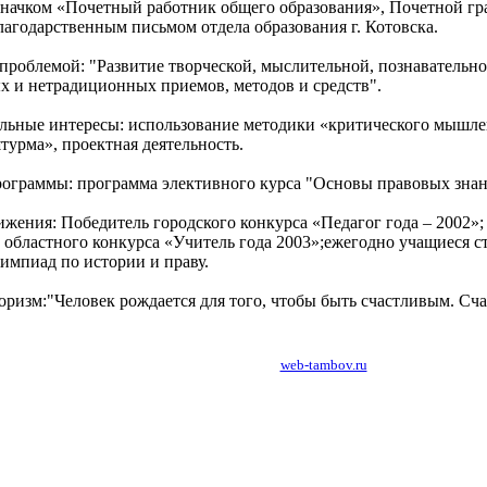
начком «Почетный работник общего образования», Почетной гр
Благодарственным письмом отдела образования г. Котовска.
 проблемой: "Развитие творческой, мыслительной, познавательно
 и нетрадиционных приемов, методов и средств".
ьные интересы: использование методики «критического мышлен
турма», проектная деятельность.
ограммы: программа элективного курса "Основы правовых знан
жения: Победитель городского конкурса «Педагог года – 2002»
 областного конкурса «Учитель года 2003»;ежегодно учащиеся с
импиад по истории и праву.
изм:"Человек рождается для того, чтобы быть счастливым. Сча
создание, разработка сайтов в Тамбове:
web-tambov.ru