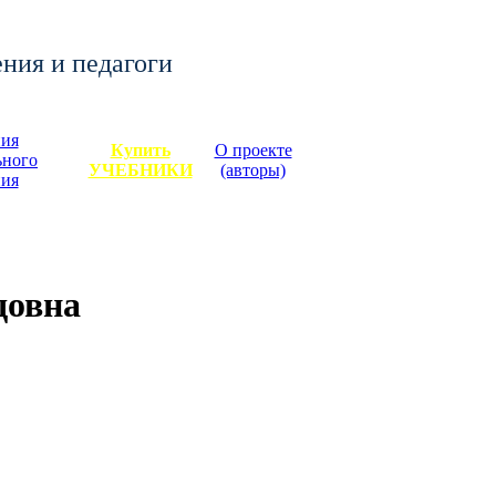
ения и педагоги
ия
Купить
О проекте
ьного
УЧЕБНИКИ
(авторы)
ния
довна