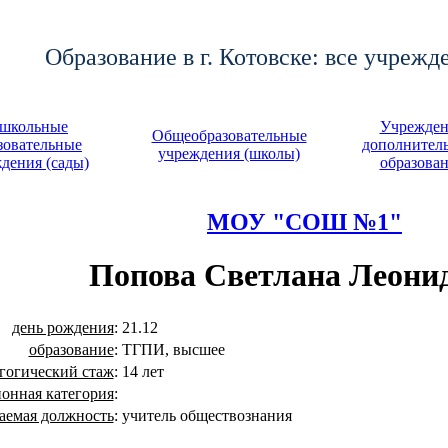
Образование в г. Котовске: все учрежд
школьные
Учрежден
Общеобразовательные
зовательные
дополнител
учреждения (школы)
дения (сады)
образова
МОУ "СОШ №1"
Попова Светлана Леони
день рождения
:
21.12
образование
:
ТГПИ, высшее
гогический стаж
:
14 лет
онная категория
:
аемая должность
:
учитель обществознания