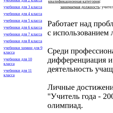
учебники для 2 класса
квалификационная категория
:
занимаемая должность
:
учите
учебники для 3 класса
учебники для 4 класса
учебники для 5 класса
Работает над про
учебники для 6 класса
с использованием 
учебники для 7 класса
учебники для 8 класса
учебники химии для 9
Среди профессион
класса
дифференциация и 
учебники для 10
класса
деятельность учащ
учебники для 11
класса
Личные достижения
"Учитель года - 2
олимпиад.