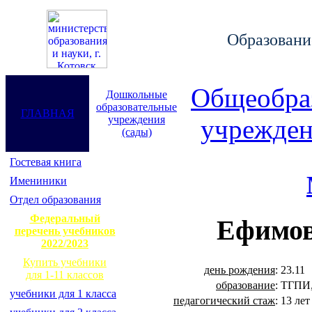
Образование
Общеобра
Дошкольные
образовательные
ГЛАВНАЯ
учреждения
учрежден
(сады)
Гостевая книга
Имениники
Отдел образования
Федеральный
Ефимов
перечень учебников
2022/2023
Купить учебники
день рождения
:
23.11
для 1-11 классов
образование
:
ТГПИ,
учебники для 1 класса
педагогический стаж
:
13 лет