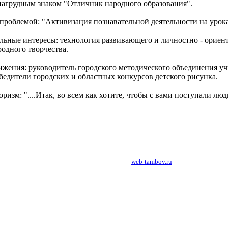
агрудным знаком "Отличник народного образования".
 проблемой: "Активизация познавательной деятельности на урока
ьные интересы: технология развивающего и личностно - ориен
родного творчества.
жения: руководитель городского методического объединения учи
бедители городских и областных конкурсов детского рисунка.
зм: "....Итак, во всем как хотите, чтобы с вами поступали люди 
создание, разработка сайтов в Тамбове:
web-tambov.ru