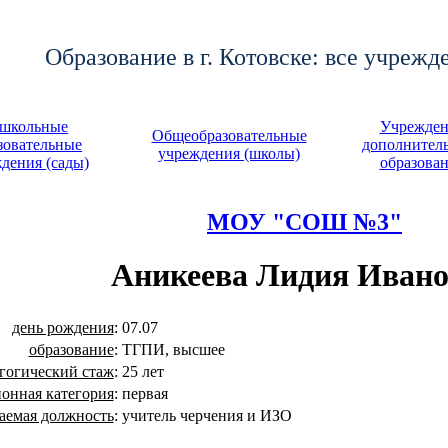
Образование в г. Котовске: все учрежд
школьные
Учрежден
Общеобразовательные
зовательные
дополнител
учреждения (школы)
дения (сады)
образова
МОУ "СОШ №3"
Аникеева Лидия Ивано
день рождения
:
07.07
образование
:
ТГПИ, высшее
гогический стаж
:
25 лет
онная категория
:
первая
аемая должность
:
учитель черчения и ИЗО