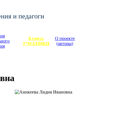
ения и педагоги
ия
Купить
О проекте
ьного
УЧЕБНИКИ
(авторы)
ния
вна