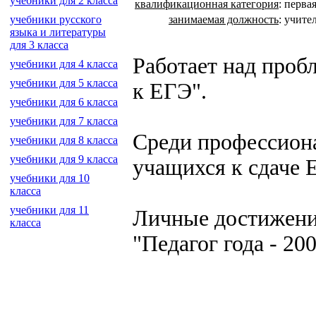
учебники для 2 класса
квалификационная категория
:
перва
занимаемая должность
:
учител
учебники русского
языка и литературы
для 3 класса
Работает над проб
учебники для 4 класса
учебники для 5 класса
к ЕГЭ".
учебники для 6 класса
учебники для 7 класса
Среди профессиона
учебники для 8 класса
учебники для 9 класса
учащихся к сдаче 
учебники для 10
класса
учебники для 11
Личные достижения
класса
"Педагог года - 200
создание, разработка сайт