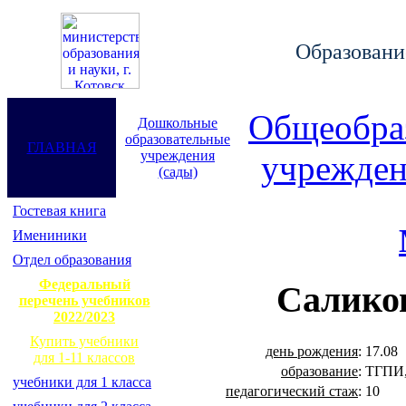
Образование
Общеобра
Дошкольные
образовательные
ГЛАВНАЯ
учреждения
учрежден
(сады)
Гостевая книга
Имениники
Отдел образования
Федеральный
Салико
перечень учебников
2022/2023
Купить учебники
день рождения
:
17.08
для 1-11 классов
образование
:
ТГПИ,
учебники для 1 класса
педагогический стаж
:
10