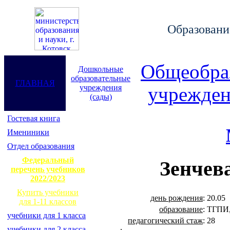
Образование
Общеобра
Дошкольные
образовательные
ГЛАВНАЯ
учреждения
учрежден
(сады)
Гостевая книга
Имениники
Отдел образования
Федеральный
Зенчев
перечень учебников
2022/2023
Купить учебники
день рождения
:
20.05
для 1-11 классов
образование
:
ТГПИ,
учебники для 1 класса
педагогический стаж
:
28
учебники для 2 класса