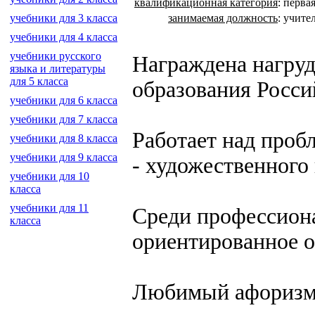
квалификационная категория
:
перва
занимаемая должность
:
учител
учебники для 3 класса
учебники для 4 класса
учебники русского
Награждена нагру
языка и литературы
для 5 класса
образования Росси
учебники для 6 класса
учебники для 7 класса
Работает над проб
учебники для 8 класса
учебники для 9 класса
- художественного
учебники для 10
класса
учебники для 11
Среди профессиона
класса
ориентированное о
Любимый афоризм: 