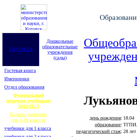
Образование
Общеобра
Дошкольные
образовательные
ГЛАВНАЯ
учреждения
учрежден
(сады)
Гостевая книга
Имениники
Отдел образования
Федеральный
Лукьянов
перечень учебников
2022/2023
Купить учебники
день рождения
:
18.04
для 1-11 классов
образование
:
ТГПИ,
учебники для 1 класса
педагогический стаж
:
28 лет
учебники для 2 класса