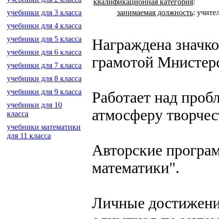
квалификационная категория
:
занимаемая должность
:
учите
учебники для 3 класса
учебники для 4 класса
учебники для 5 класса
Награждена значк
учебники для 6 класса
грамотой Мнистерс
учебники для 7 класса
учебники для 8 класса
учебники для 9 класса
Работает над проб
учебники для 10
атмосферу творчес
класса
учебники математики
для 11 класса
Авторские програм
математики".
Личные достижения