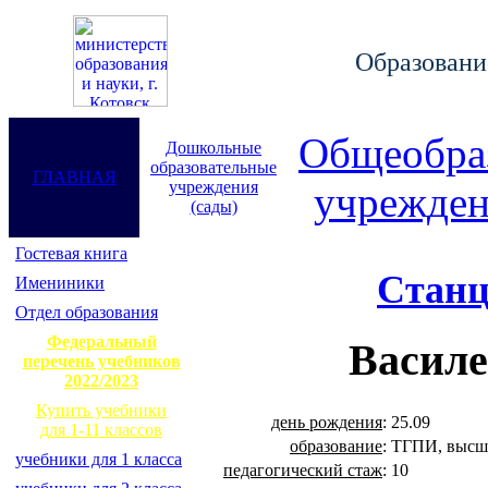
Образование
Общеобра
Дошкольные
образовательные
ГЛАВНАЯ
учреждения
учрежден
(сады)
Гостевая книга
Станц
Имениники
Отдел образования
Федеральный
Василе
перечень учебников
2022/2023
Купить учебники
день рождения
:
25.09
для 1-11 классов
образование
:
ТГПИ, высш
учебники для 1 класса
педагогический стаж
:
10