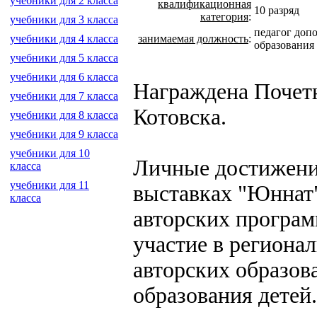
учебники для 2 класса
квалификационная
10 разряд
категория
:
учебники для 3 класса
педагог доп
занимаемая должность
:
учебники для 4 класса
образования
учебники для 5 класса
учебники для 6 класса
Награждена Почетн
учебники для 7 класса
Котовска.
учебники для 8 класса
учебники для 9 класса
учебники для 10
Личные достижения
класса
учебники для 11
выставках "Юннат"
класса
авторских програм
участие в региона
авторских образов
образования детей.