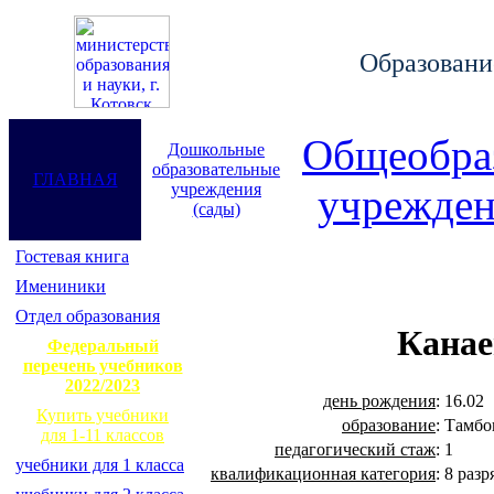
Образование
Общеобра
Дошкольные
образовательные
ГЛАВНАЯ
учреждения
учрежден
(сады)
Гостевая книга
Имениники
Отдел образования
Канае
Федеральный
перечень учебников
2022/2023
день рождения
:
16.02
Купить учебники
образование
:
Тамбо
для 1-11 классов
педагогический стаж
:
1
учебники для 1 класса
квалификационная категория
:
8 разр